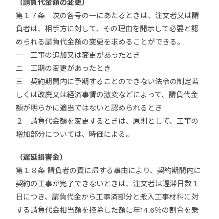
（請負代金額の変更）
第１７条 次の各号の一にあたるときは、注文者又は請
負者は、相手方に対して、その理由を開示して必要と認
められる請負代金額の変更を求めることができる。
一 工事の追加又は変更があったとき
二 工期の変更があったとき
三 契約期間内に予期することのできない法令の制定若
しくは改廃又は経済事情の激変などによって、請負代金
額が明らかに適当ではないと認められるとき
２ 請負代金額を変更するときは、原則として、工事の
増加部分については、時価による。
（遅延損害金）
第１８条 請負者の責に帰する事由により、契約期間内に
契約の工事が完了できないときは、注文者は遅滞日数１
日につき、請負代金から工事済部分と搬入工事材料に対
する請負代金相当額を控除した額に年14.6％の割合を乗