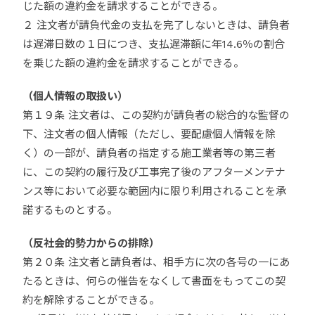
じた額の違約金を請求することができる。
２ 注文者が請負代金の支払を完了しないときは、請負者
は遅滞日数の１日につき、支払遅滞額に年14.6％の割合
を乗じた額の違約金を請求することができる。
（個人情報の取扱い）
第１９条 注文者は、この契約が請負者の総合的な監督の
下、注文者の個人情報（ただし、要配慮個人情報を除
く）の一部が、請負者の指定する施工業者等の第三者
に、この契約の履行及び工事完了後のアフターメンテナ
ンス等において必要な範囲内に限り利用されることを承
諾するものとする。
（反社会的勢力からの排除）
第２０条 注文者と請負者は、相手方に次の各号の一にあ
たるときは、何らの催告をなくして書面をもってこの契
約を解除することができる。