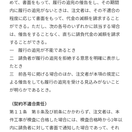
めて、書面をもって、履行の追完の催告をし、その期間
内に履行の追完がないときは、注文者は、その不適合の
程度に応じて書面をもって、代金の減額を請求すること
ができる。ただし、次の各号のいずれかに該当する場合
は、催告をすることなく、直ちに請負代金の減額を請求
することができる。
一 履行の追完が不能であるとき
二 請負者が履行の追完を拒絶する意思を明確に表示し
たとき
三 前各号に掲げる場合のほか、注文者が本項の規定に
よる催告をしても履行の追完を受ける見込みがないこと
が明らかであるとき。
（契約不適合責任）
第１１条 第８条及び前条にかかわらず、注文者は、本
件工事が検査に合格した場合には、検査合格時から2年以
内に請負者に対して書面で通知した場合であって、それ