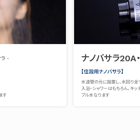
ナノバサラ20A・
ラ -
【住設用ナノバサラ】
水道管の元に設置し、水回り全て
入浴・シャワーはもちろん、キッ
ます
ブル水なります