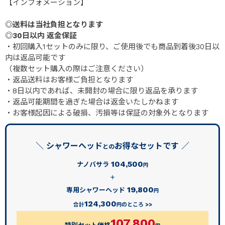
【インフォメーション】
◎送料は当社負担となります
◎30日以内 返金保証
・初回購入1セットのみに限り、ご使用後でも商品到着後30日以
内は返品可能です
（複数セット購入の際はご注意ください）
・返品送料はお客様ご負担となります
・8日以内であれば、未開封の場合に限り返品を承ります
・返品可能期間を過ぎた場合は返金いたしかねます
・お客様起因による破損、汚損等は保証の対象外となります
＼ シャワーヘッド
お得なセットです ／
との
104,500
ナノバサラ
円
＋
19,800
専用シャワーヘッド
円
124,300
合計
のところ >>
円
107,800