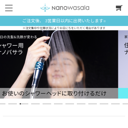
ご注文後、 3営業日以内に出荷いたします
※
※注文集中や在庫状況によりお日にちをいただく場合があります
1
2
3
4
5
6
7
8
9
1