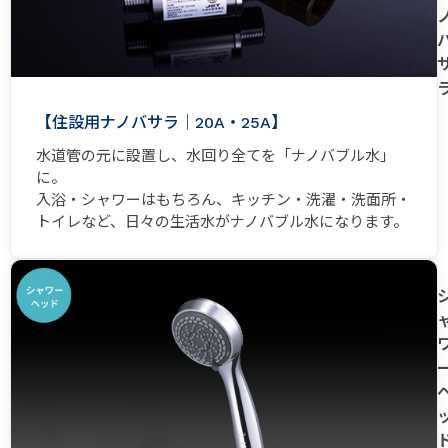
【住設用ナノバサラ｜20A・25A】
水道管の元に設置し、水回り全てを「ナノバブル水」
に。
入浴・シャワーはもちろん、キッチン・洗濯・洗面所・
トイレなど、日々の生活水がナノバブル水になります。