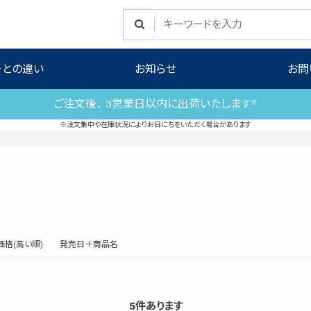
ーとの違い
お知らせ
お問
ご注文後、 3営業日以内に出荷いたします
※
※注文集中や在庫状況によりお日にちをいただく場合があります
価格(高い順)
発売日＋商品名
5
件あります